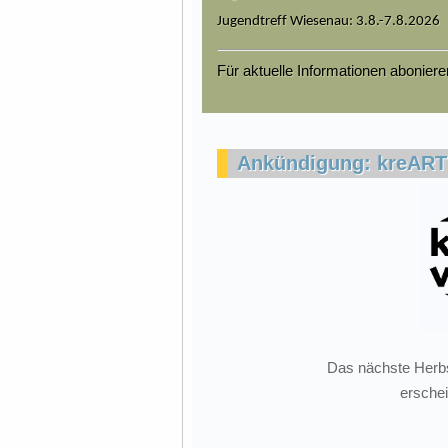
Jugendtreff Wiesenau: 3.8.-7.8.2026
Für aktuelle Informationen abonier
Ankündigung: kreARTi
Das nächste Herbs
ersche