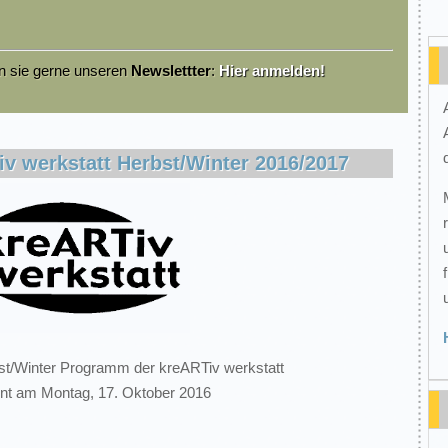
en sie gerne unseren
Newslettter
:
Hier anmelden!
v werkstatt Herbst/Winter 2016/2017
t/Winter Programm der kreARTiv werkstatt
int am Montag, 17. Oktober 2016