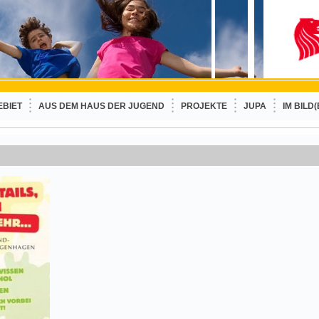
EBIET
AUS DEM HAUS DER JUGEND
PROJEKTE
JUPA
IM BILD(