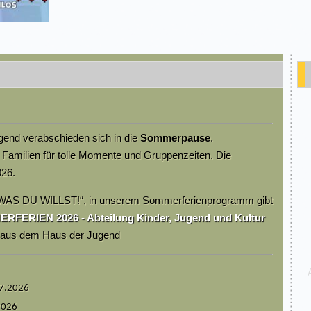
end verabschieden sich in die
Sommerpause
.
 Familien für tolle Momente und Gruppenzeiten. Die
026.
WAS DU WILLST!“, in unserem Sommerferienprogramm gibt
FERIEN 2026 - Abteilung Kinder, Jugend und Kultur
m aus dem Haus der Jugend
07.2026
2026