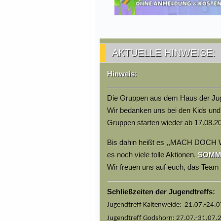
AKTUELLE HINWEISE:
Hinweis:
Die Gruppen aus dem Haus der Jug
Wir bedanken uns bei den Kids und
Gruppen starten wieder ab 17.08.2
Bis dahin heißt es ,,MACH DOCH 
es noch viele tolle Aktionen.
SOMMER
Wir freuen uns auf euch, das Tea
Schließzeiten der Jugendtreffs:
Jugendtreff Kaltenweide: 21.07.-24.
Jugendtreff Godshorn: 27.07.-31.07.