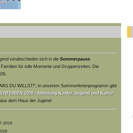
end verabschieden sich in die
Sommerpause
.
 Familien für tolle Momente und Gruppenzeiten. Die
026.
WAS DU WILLST!“, in unserem Sommerferienprogramm gibt
FERIEN 2026 - Abteilung Kinder, Jugend und Kultur
m aus dem Haus der Jugend
07.2026
2026