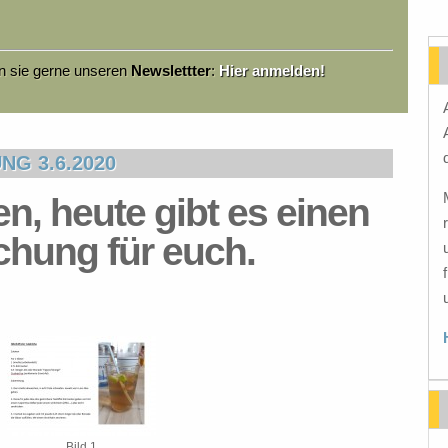
en sie gerne unseren
Newslettter
:
Hier anmelden!
G 3.6.2020
en, heute gibt es einen
schung für euch.
Bild 1