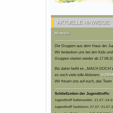
AKTUELLE HINWEISE:
Hinweis:
Die Gruppen aus dem Haus der Jug
Wir bedanken uns bei den Kids und
Gruppen starten wieder ab 17.08.2
Bis dahin heißt es ,,MACH DOCH 
es noch viele tolle Aktionen.
SOMMER
Wir freuen uns auf euch, das Tea
Schließzeiten der Jugendtreffs:
Jugendtreff Kaltenweide: 21.07.-24.
Jugendtreff Godshorn: 27.07.-31.07.