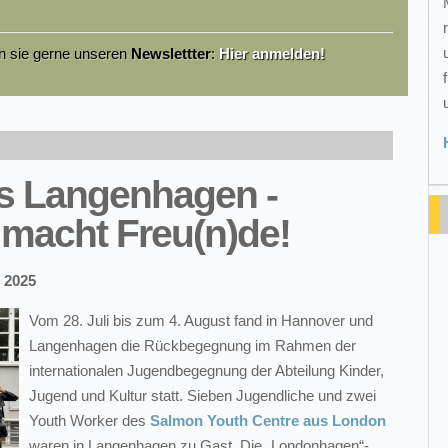
en sie gerne unseren
Newslettter
:
Hier anmelden!
s Langenhagen -
macht Freu(n)de!
 2025
Vom 28. Juli bis zum 4. August fand in Hannover und
Langenhagen die Rückbegegnung im Rahmen der
internationalen Jugendbegegnung der Abteilung Kinder,
Jugend und Kultur statt. Sieben Jugendliche und zwei
Youth Worker des
Salmon Youth Centre aus London
waren in Langenhagen zu Gast. Die „Londonhagen“-