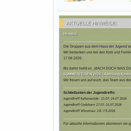
AKTUELLE HINWEISE:
Hinweis:
Die Gruppen aus dem Haus der Jugend ve
Wir bedanken uns bei den Kids und Famili
17.08.2026.
Bis dahin heißt es ,,MACH DOCH WAS DU W
SOMMERFERIEN 2026 - Abteilung Kinder,
Wir freuen uns auf euch, das Team aus d
Schließzeiten der Jugendtreffs:
Jugendtreff Kaltenweide: 21.07.-24.07.2026
Jugendtreff Godshorn: 27.07.-31.07.2026
Jugendtreff Wiesenau: 3.8.-7.8.2026
Für aktuelle Informationen abonieren sie