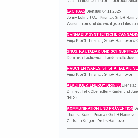
Nutzung über Computer, Tablet oder Smart
LACHGAS
Dienstag 04.11.2025
Jenny Lehnert-Ott - Prisma gGmbH Hanno
Weiter unten sind die wichtigsten Infos 
CANNABIS/ SYNTHETISCHE CANNABI
Finja Kreißl - Prisma gGmbH Hannover & C
SNUS, KAUTABAK UND SCHNUPFTAB
Dominika Lachowicz - Landesstelle Juge
RAUCHEN (VAPES, SHISHA, TABAK, 
Finja Kreißl - Prisma gGmbH Hannover
ALKOHOL & ENERGY DRINKS
Dienstag 
Dr. med. Felix Oberhoffer - Kinder und J
(NLS)
KOMMUNIKATION UND PRÄVENTION
Di
Theresa Korte - Prisma gGmbH Hannover
Christian Krüger - Drobs Hannover