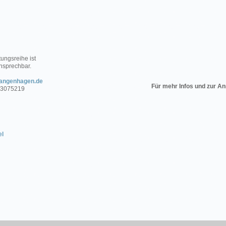
ungsreihe ist
nsprechbar.
langenhagen.de
Für mehr Infos und zur An
.73075219
el