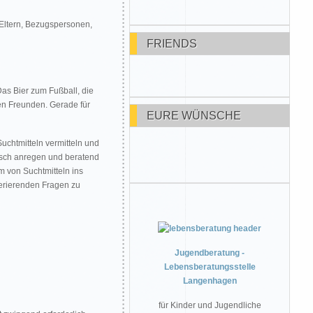
 Eltern, Bezugspersonen,
FRIENDS
Das Bier zum Fußball, die
en Freunden. Gerade für
EURE WÜNSCHE
uchtmitteln vermitteln und
usch anregen und beratend
 von Suchtmitteln ins
erierenden Fragen zu
Jugendberatung -
Lebensberatungsstelle
Langenhagen
für Kinder und Jugendliche