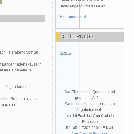
freuen uns über alle, die sich für
unser Angebot interessieren!
Hier anmelden!
QUEERNESS
 nach Feierabend vom
10.
 in Langenhagen (Pause in
Uhr im Heideheim in
- und Jugendarbeit
Das Themenfeld Queerness ist
gerade im Aufbau.
önlichen Gründen nicht an
Wenn Ihr Informationen zu den
r möchten.
Angeboten wollt,
meldet Euch bei
Ann-Cathrin
Petersen
Tel.: 0511.7307-9964 | E-Mail:
Ann-Cathrin.Petersen