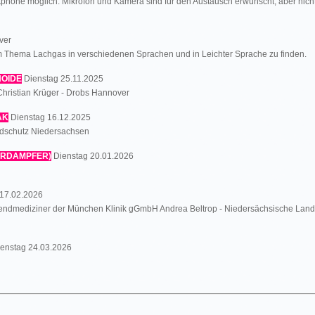
phone möglich. Mikrofon und Kamera sind für den Austausch erwünscht, aber nicht
ver
zum Thema Lachgas in verschiedenen Sprachen und in Leichter Sprache zu finden.
NOIDE
Dienstag 25.11.2025
hristian Krüger - Drobs Hannover
AK
Dienstag 16.12.2025
ndschutz Niedersachsen
VERDAMPFER)
Dienstag 20.01.2026
17.02.2026
ugendmediziner der München Klinik gGmbH Andrea Beltrop - Niedersächsische Lande
enstag 24.03.2026