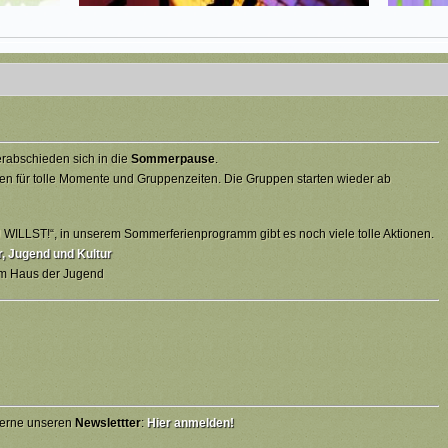
rabschieden sich in die
Sommerpause
.
en für tolle Momente und Gruppenzeiten. Die Gruppen starten wieder ab
ILLST!“, in unserem Sommerferienprogramm gibt es noch viele tolle Aktionen.
 Jugend und Kultur
em Haus der Jugend
 gerne unseren
Newslettter
:
Hier anmelden!