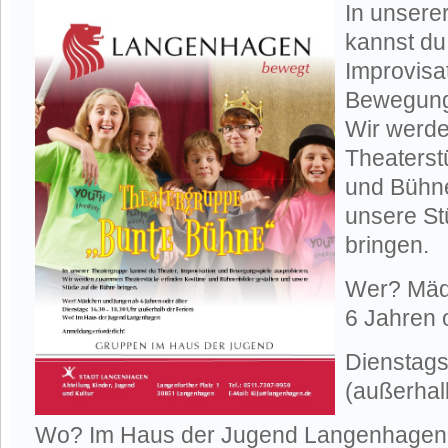
In unsere
kannst du
Improvisa
Bewegung
Wir werd
Theaterst
und Bühne
unsere St
bringen.
Wer? Mäd
6 Jahren o
Dienstags
(außerhal
Wo? Im Haus der Jugend Langenhagen