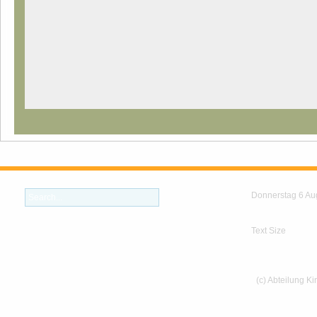
Donnerstag 6 Au
Text Size
(c) Abteilung K