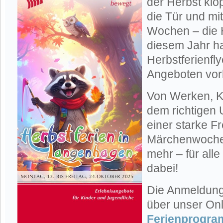
der Herbst klo
die Tür und mi
Wochen – die H
diesem Jahr h
Herbstferienfly
Angeboten vorb
Von Werken, Ko
dem richtigen 
einer starke F
Märchenwoche…
mehr – für alle
dabei!
Die Anmeldung
über unser Onl
Ferienprogra