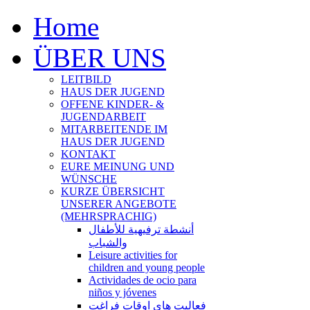
Home
ÜBER UNS
LEITBILD
HAUS DER JUGEND
OFFENE KINDER- &
JUGENDARBEIT
MITARBEITENDE IM
HAUS DER JUGEND
KONTAKT
EURE MEINUNG UND
WÜNSCHE
KURZE ÜBERSICHT
UNSERER ANGEBOTE
(MEHRSPRACHIG)
أنشطة ترفيهية للأطفال
والشباب
Leisure activities for
children and young people
Actividades de ocio para
niños y jóvenes
فعالیت های اوقات فراغت