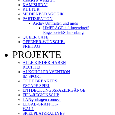
kreARTiv werkstatt
KAMISHIBAI
KULTUR
MEDIENPÄDAGOGIK
PARTIZIPATION
Archiv Umfragen und mehr
UMFRAGE (1) Jugendtreff
Engelbostel/Schulenburg
QUEER CAFÉ
OFFENER-WÜNSCHE-
FREITAG
PROJEKTE
ALLE KINDER HABEN
RECHTE!
ALKOHOLPRÄVENTION
IM SPORT
CODE BREAKERS
ESCAPE SPIEL
ENTDECKUNGSSPAZIERGÄNGE
FIFA-REGIONSCUP
LANgenhagen connect
LEGAL-GRAFFITI-
WALL
SPIELPLATZRALLYES