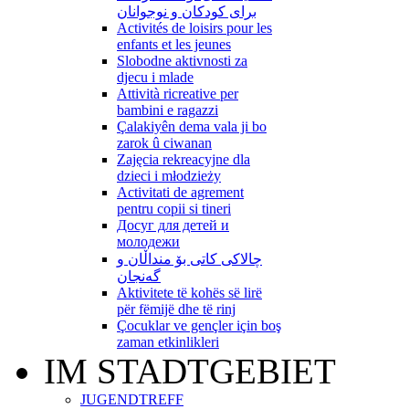
برای کودکان و نوجوانان
Activités de loisirs pour les
enfants et les jeunes
Slobodne aktivnosti za
djecu i mlade
Attività ricreative per
bambini e ragazzi
Çalakiyên dema vala ji bo
zarok û ciwanan
Zajęcia rekreacyjne dla
dzieci i młodzieży
Activitati de agrement
pentru copii si tineri
Досуг для детей и
молодежи
چالاکی کاتی بۆ منداڵان و
گەنجان
Aktivitete të kohës së lirë
për fëmijë dhe të rinj
Çocuklar ve gençler için boş
zaman etkinlikleri
IM STADTGEBIET
JUGENDTREFF