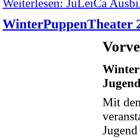
Weiterlesen: JuLeiCa Ausb
WinterPuppenTheater 
Vorve
Winter
Jugen
Mit de
veranst
Jugend 