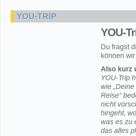
YOU-TRIP
YOU-Tr
Du fragst d
können wir 
Also kurz
YOU-Trip he
wie „Deine
Reise“ bede
nicht vorsc
hingeht, wo
was es zu 
das alles p