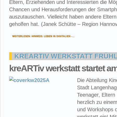
Eltern, Erziehenden und Interessierten die Mögl
Chancen und Herausforderungen der Smartp
auszutauschen. Vielleicht haben andere Eltern
geholfen hat. (Janek Schütte – Region Hannov
WEITERLESEN: HINWEIS: LEBEN IN DIGITALIEN -...
KREARTIV WERKSTATT FRÜHL
kreARTiv werkstatt startet am
Die Abteilung Kin
Stadt Langenhage
Teenager, Elter
herzlich zu eine
und Workshops d
werkstatt ein! M