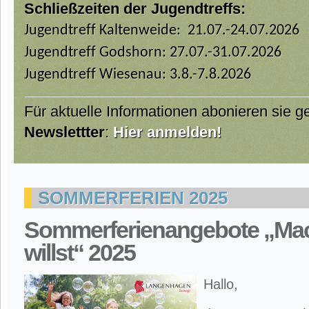
Schließzeiten der Jugendtreffs:
Jugendtreff Kaltenweide: 21.07.-24.07.2026
Jugendtreff Godshorn: 27.07.-31.07.2026
Jugendtreff Wiesenau: 3.8.-7.8.2026
Für aktuelle Informationen abonieren sie 
Newslettter
:
Hier anmelden!
SOMMERFERIEN 2025
Sommerferienangebote „Ma
willst“ 2025
Hallo,