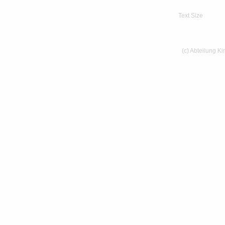
Text Size
(c) Abteilung K