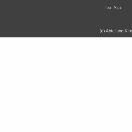
Text Size
(c) Abteilung Kin