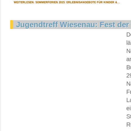
WEITERLESEN: SOMMERFERIEN 2015: ERLEBNISANGEBOTE FÜR KINDER &...
Jugendtreff Wiesenau: Fest de
D
l
N
a
B
2
N
F
L
e
S
R