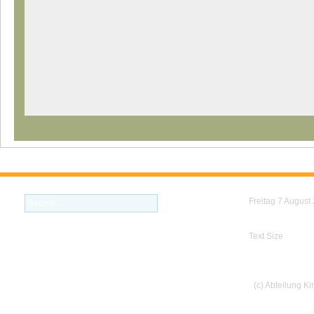
Freitag 7 August
Text Size
(c) Abteilung K