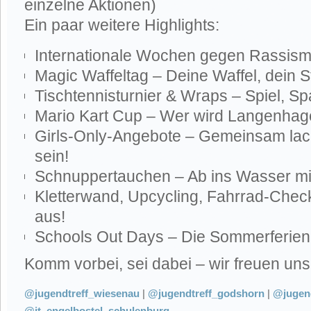
einzelne Aktionen)
Ein paar weitere Highlights:
Internationale Wochen gegen Rassism
Magic Waffeltag – Deine Waffel, dein S
Tischtennisturnier & Wraps – Spiel, Sp
Mario Kart Cup – Wer wird Langenh
Girls-Only-Angebote – Gemeinsam lach
sein!
Schnuppertauchen – Ab ins Wasser mi
Kletterwand, Upcycling, Fahrrad-Chec
aus!
Schools Out Days – Die Sommerferie
Komm vorbei, sei dabei – wir freuen uns 
@jugendtreff_wiesenau
|
@jugendtreff_godshorn
|
@jugend
@jt_engelbostel_schulenburg