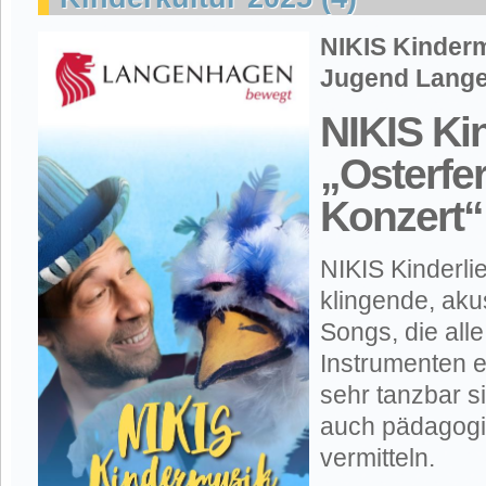
NIKIS Kinder
Jugend Lang
NIKIS Ki
„Osterfer
Konzert“
NIKIS Kinderli
klingende, ak
Songs, die alle
Instrumenten e
sehr tanzbar s
auch pädagogis
vermitteln.