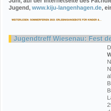
Juni, auf der Internetseite des Fachd
Jugend,
www.kiju-langenhagen.de
, e
WEITERLESEN: SOMMERFERIEN 2015: ERLEBNISANGEBOTE FÜR KINDER &...
Jugendtreff Wiesenau: Fest d
D
W
N
N
a
B
B
L
2