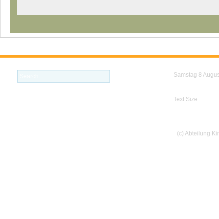
Samstag 8 Augus
Text Size
(c) Abteilung K