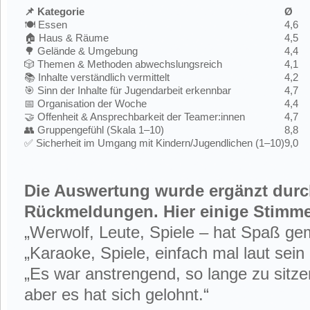
📌
Kategorie
Ø
🍽️ Essen
4,6
🏠 Haus & Räume
4,5
🌳 Gelände & Umgebung
4,4
🎲 Themen & Methoden abwechslungsreich
4,1
📚 Inhalte verständlich vermittelt
4,2
🎯 Sinn der Inhalte für Jugendarbeit erkennbar
4,7
📅 Organisation der Woche
4,4
🤝 Offenheit & Ansprechbarkeit der Teamer:innen
4,7
👥 Gruppengefühl (Skala 1–10)
8,8
✅ Sicherheit im Umgang mit Kindern/Jugendlichen (1–10)
9,0
Die Auswertung wurde ergänzt durch
Rückmeldungen. Hier einige Stimm
„Werwolf, Leute, Spiele – hat Spaß ge
„Karaoke, Spiele, einfach mal laut sein 
„Es war anstrengend, so lange zu sitz
aber es hat sich gelohnt.“