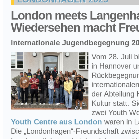
London meets Langenha
Wiedersehen macht Freu
Internationale Jugendbegegnung 2
Vom 28. Juli b
in Hannover u
Rückbegegnun
international
der Abteilung 
Kultur statt. 
zwei Youth W
Youth Centre aus London
waren in L
Die „Londonhagen“-Freundschaft zwis