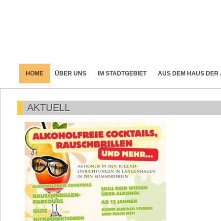
HOME
ÜBER UNS
IM STADTGEBIET
AUS DEM HAUS DER
AKTUELL