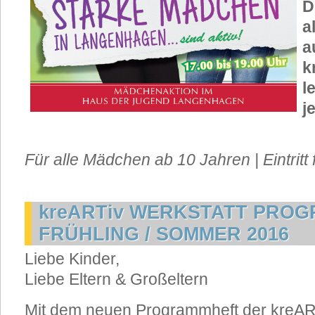
D
a
a
k
l
j
Für alle Mädchen ab 10 Jahren | Eintritt f
kreARTiv WERKSTATT PRO
FRÜHLING / SOMMER 2016
Liebe Kinder,
Liebe Eltern & Großeltern
Mit dem neuen Programmheft der kreAR