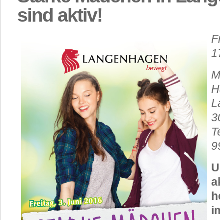
sind aktiv!
F
1
M
H
L
3
T
9
U
a
h
i