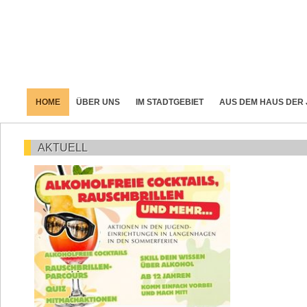
HOME
ÜBER UNS
IM STADTGEBIET
AUS DEM HAUS DER
AKTUELL